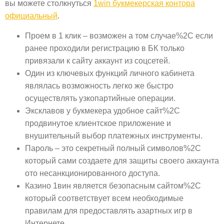
вы можете столкнуться
1win букмекерская контора
официальный
.
Проем в 1 клик – возможен а том случае%2C если
ранее проходили регистрацию в БК только
привязали к сайту аккаунт из соцсетей.
Один из ключевых функций личного кабинета
являлась возможность легко же быстро
осуществлять узкопартийные операции.
Эксклавов у букмекера удобное сайт%2C
продвинутое клиентское приложение и
внушительный выбор платежных инструменты.
Пароль – это секретный полный символов%2C
который сами создаете для защиты своего аккаунта
ото несанкционированного доступа.
Казино 1вин является безопасным сайтом%2C
который соответствует всем необходимые
правилам для предоставлять азартных игр в
Интернете.