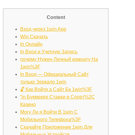
Content
Вход через 1win App
Win Скачать
In Онлайн
In Вход и Учетную Запись
почему Нужен Личный комнату На
1win%3F
In Вход — Официальный Сайт
только Зеркало 1win
🔓 Как Войти а Сайт Бк 1win%3F
“in Букмекер Ставки в Спорт%2C
Казино
Могу Ли я Войти В 1win С
Мобильного Телефона%3F
Скачайте Приложение 1win Для
Мобильных Устройств