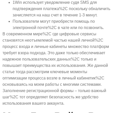
1Win использует уведомление судя SMS для
подтверждения платежа%2C поскольку обналичить
зачисляется на наш счет в течение 1-3 минут.
Пользователи могут приобрести помощь по
электронной почте%2C в чате или по позвонить.
В современном мире%2C где цифровые сервисы
становятся неотъемлемой частью нашей личной%2C
процесс входа и личные кабинеты множество платформ
требует взора подхода. Это даже только обеспечивает
надежное пользовательских данных%2C только и
повышает преимущества их использования. Же данной
статье тогда рассмотрим ключевые моменты
оптимизации процесса возле в личный кабинетик%2C
основываясь на моем работы с многими системами.
Заполнение регистрационной формы – только важный
шаг%2C тот определяет безопасность же удобство
использования вашего аккаунта.