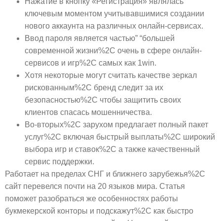
Нажатие в кнопку «Регистрация» являлась
ключевым моментом учитывавшимися создании
нового аккаунта на различных онлайн-сервисах.
Ввод пароля является частью” “большей
современной жизни%2C очень в сфере онлайн-
сервисов и игр%2C самых как 1win.
Хотя некоторые могут считать качестве зеркал
рискованным%2C бренд следит за их
безопасностью%2C чтобы защитить своих
клиентов спасась мошенничества.
Во-вторых%2C зарухом предлагает полный пакет
услуг%2C включая быстрый выплаты%2C широкий
выбора игр и ставок%2C а также качественный
сервис поддержки.
Работает на пределах СНГ и ближнего зарубежья%2C
сайт перевелся почти на 20 языков мира. Статья
поможет разобраться же особенностях работы
букмекерской конторы и подскажут%2C как быстро