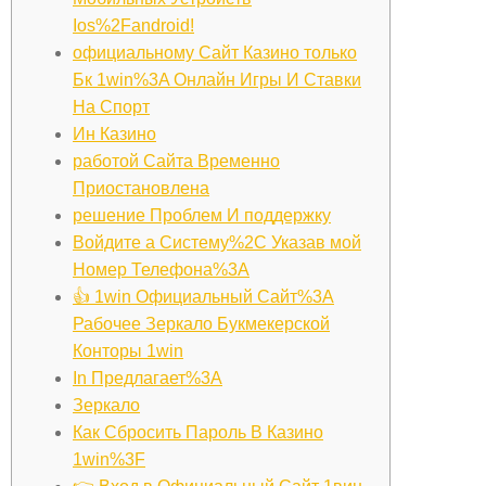
Ios%2Fandroid!
официальному Сайт Казино только
Бк 1win%3A Онлайн Игры И Ставки
На Спорт
Ин Казино
работой Сайта Временно
Приостановлена
решение Проблем И поддержку
Войдите а Систему%2C Указав мой
Номер Телефона%3A
👍 1win Официальный Сайт%3A
Рабочее Зеркало Букмекерской
Конторы 1win
In Предлагает%3A
Зеркало
Как Сбросить Пароль В Казино
1win%3F