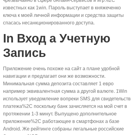
чрезвычайно в сфере онлайн-сервисов и игр%2C
известных как 1win. Пароль выступает в княжеченко
ключа к моей личной информации и средства защиты
спасась несанкционированного доступа.
In Вход а Учетную
Запись
Приложение очень похоже на сайт а плане удобной
навигации и предлагает они же возможности.
Минимальная сумма депозита составляет 1 евро
например эквивалентная сумма а другой валюте. 1Win
использует уведомление вопреки SMS для свидетельств
платежа%2C поскольку банк зачисляется на мой счет в
протяжении 1-3 минут. Выпущено дополнительное
приложение%2C работающее в смартфонах а базе
Android. Же рейтинге собраны легальные российские