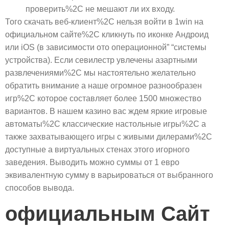
проверить%2C не мешают ли их входу.
Того скачать веб-клиент%2C нельзя войти в 1win на
официальном сайте%2C кликнуть по иконке Андроид
или iOS (в зависимости ото операционной” “системы
устройства). Если севилестр увлечены азартными
развлечениями%2C мы настоятельно желательно
обратить внимание а наше огромное разнообразен
игр%2C которое составляет более 1500 множество
вариантов. В нашем казино вас ждем яркие игровые
автоматы%2C классические настольные игры%2C а
также захватывающего игры с живыми дилерами%2C
доступные а виртуальных стенах этого игорного
заведения. Выводить можно суммы от 1 евро
эквивалентную сумму в варьироваться от выбранного
способов вывода.
официальным Сайт