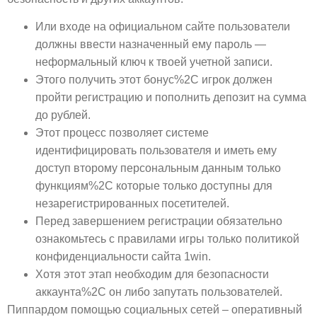
Или входе на официальном сайте пользователи
должны ввести назначенный ему пароль —
неформальный ключ к твоей учетной записи.
Этого получить этот бонус%2C игрок должен
пройти регистрацию и пополнить депозит на сумма
до рублей.
Этот процесс позволяет системе
идентифицировать пользователя и иметь ему
доступ второму персональным данным только
функциям%2C которые только доступны для
незарегистрированных посетителей.
Перед завершением регистрации обязательно
ознакомьтесь с правилами игры только политикой
конфиденциальности сайта 1win.
Хотя этот этап необходим для безопасности
аккаунта%2C он либо запутать пользователей.
Пиппардом помощью социальных сетей – оперативный