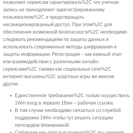
позволяет сервисам гарантировать%2C что учетная
запись не принадлежит зарегистрированному
пользователю%2C и предотвращать
несанкционированный доступ. При этом%2C для
обеспечения возможной безопасности%2C необходимо
следовать рекомендациям по защиты данных и
использовать современные методы шифрования и
защиты информации. Регистрация – как важный этап
или взаимодействии с различными онлайн-
сервисами%2C такими как социальные сети%2C
интернет-магазины%2C азартные игры же многие
другие.
Единственное требование%2C только осуществить
1Win вход в зеркало 1Вин – рабочая ссылка.
В том случае необходимо связаться со службой
поддержки 1Win чтобы тут решить ситуацию
пиппардом блокировкой.
Соблюдая них простые правила%2C вы сможете